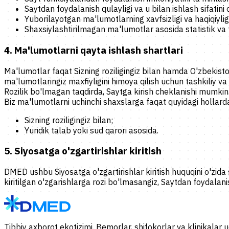
Saytdan foydalanish qulayligi va u bilan ishlash sifatini o
Yuborilayotgan ma'lumotlarning xavfsizligi va haqiqiylig
Shaxsiylashtirilmagan ma'lumotlar asosida statistik va ta
4. Ma'lumotlarni qayta ishlash shartlari
Ma'lumotlar faqat Sizning roziligingiz bilan hamda O'zbekisto
ma'lumotlaringiz maxfiyligini himoya qilish uchun tashkiliy va
Rozilik bo'lmagan taqdirda, Saytga kirish cheklanishi mumkin
Biz ma'lumotlarni uchinchi shaxslarga faqat quyidagi hollar
Sizning roziligingiz bilan;
Yuridik talab yoki sud qarori asosida.
5. Siyosatga o'zgartirishlar kiritish
DMED
ushbu Siyosatga o'zgartirishlar kiritish huquqini o'zida
kiritilgan o'zgarishlarga rozi bo'lmasangiz, Saytdan foydalanis
Tibbiy axborot ekotizimi. Bemorlar, shifokorlar va klinikalar