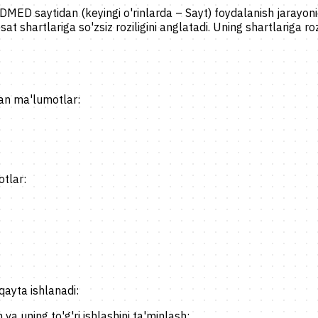
 saytidan (keyingi o'rinlarda – Sayt) foydalanish jarayonida
at shartlariga so'zsiz roziligini anglatadi. Uning shartlariga 
an ma'lumotlar:
tlar:
qayta ishlanadi:
va uning to'g'ri ishlashini ta'minlash;