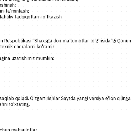
shirish;
ini ta'minlash;
hliliy tadqiqotlarni o'tkazish.
n Respublikasi "Shaxsga doir ma'lumotlar to'g'risida"gi Qonuni
 texnik choralarni ko'ramiz.
.
dagina uzatishimiz mumkin:
 saqlab qoladi. O'zgartirishlar Saytda yangi versiya e'lon qilin
hni to'xtating.
 uchun mahsulotlar.