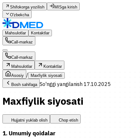
Shifokorga yozilish
MISga kirish
О'zbekcha
Mahsulotlar
Kontaktlar
Call-markaz
Call-markaz
Mahsulotlar
Kontaktlar
/
Asosiy
Maxfiylik siyosati
So'nggi yangilanish 17.10.2025
Bosh sahifaga
Maxfiylik siyosati
Hujjatni yuklab olish
Chop etish
1. Umumiy qoidalar