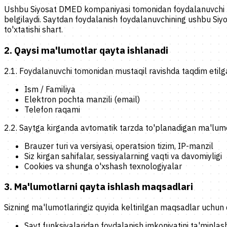
Ushbu Siyosat DMED kompaniyasi tomonidan foydalanuvchi DMED
belgilaydi. Saytdan foydalanish foydalanuvchining ushbu Siyos
to'xtatishi shart.
2. Qaysi ma'lumotlar qayta ishlanadi
2.1.
Foydalanuvchi tomonidan mustaqil ravishda taqdim etilg
Ism / Familiya
Elektron pochta manzili (email)
Telefon raqami
2.2.
Saytga kirganda avtomatik tarzda to'planadigan ma'lumo
Brauzer turi va versiyasi, operatsion tizim, IP-manzil
Siz kirgan sahifalar, sessiyalarning vaqti va davomiyligi
Cookies va shunga o'xshash texnologiyalar
3. Ma'lumotlarni qayta ishlash maqsadlari
Sizning ma'lumotlaringiz quyida keltirilgan maqsadlar uchun 
Sayt funksiyalaridan foydalanish imkoniyatini ta'minlash 